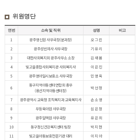
위원명단
연번
소속 및 직위
성명
비고
위
1
광주영신원 사무국장(분과장)
오 그 린
원
명
2
광주성빈여사 사무국장
기 유 리
단
3
대한사회복지회 광주사무소 소장
김 새 봄
4
빛고을종합사회복지관 사회복지사
이 은 진
5
광주영아일시보호소 사무국장
민 영 옥
동구지역아동센터연합회 총무
6
박 선 정
(용산지역아동센터장)
7
광주광역시 교육청 조직복지과 교육복지사
손 소 영
8
무등육아원 사무국장
심 은 정
9
광주일맥원 사무국장
유 은 희
10
동구정신건강복지센터 팀장
박 지 현
11
빛고을아동보호전문기관 대리
이 지 아